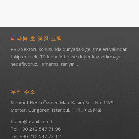
티타늄 초 경질 코팅
PVD Sektörü konusunda dünyadaki gelişmeleri yakından
takip ederek, Türk endüstrisine değer kazandırmayı
hedefliyoruz.
Firmamızı tanıyın…
우리 주소
Mehmet Nesih Özmen Mah. Kasım Sok. No: 12/9
Merter, Güngören, Istanbul, 터키, 이스탄불
titanit@titanit.com.tr
Tel: +90 212 547 71 96
Tel: +90 212 547 73 12