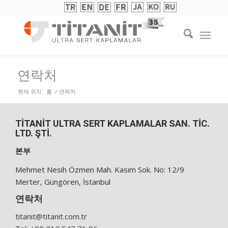
연락처
현재 위치:
홈
/
연락처
TİTANİT ULTRA SERT KAPLAMALAR SAN. TİC.
LTD. ŞTİ.
본부
Mehmet Nesih Özmen Mah. Kasım Sok. No: 12/9
Merter, Güngören, İstanbul
연락처
titanit@titanit.com.tr