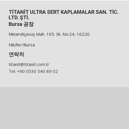
TİTANİT ULTRA SERT KAPLAMALAR SAN. TİC.
LTD. ŞTİ.
Bursa 공장
Minareliçavuş Mah. 105. Sk. No:24, 16220
Nilüfer/Bursa
연락처
titanit@titanit.com.tr
Tel: +90 0530 540 89 02