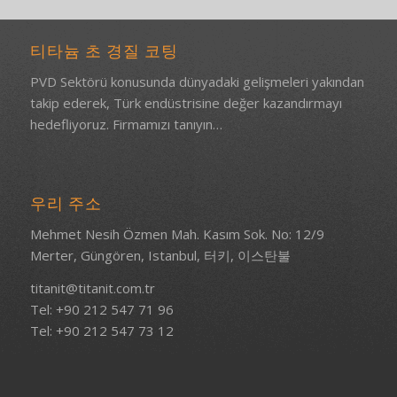
티타늄 초 경질 코팅
PVD Sektörü konusunda dünyadaki gelişmeleri yakından
takip ederek, Türk endüstrisine değer kazandırmayı
hedefliyoruz.
Firmamızı tanıyın…
우리 주소
Mehmet Nesih Özmen Mah. Kasım Sok. No: 12/9
Merter, Güngören, Istanbul, 터키, 이스탄불
titanit@titanit.com.tr
Tel: +90 212 547 71 96
Tel: +90 212 547 73 12