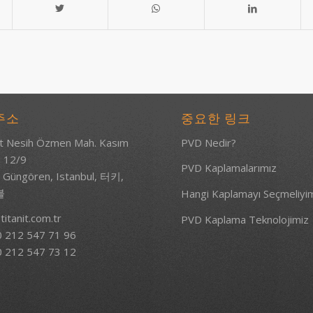
주소
중요한 링크
 Nesih Özmen Mah. Kasım
PVD Nedir?
: 12/9
PVD Kaplamalarımız
 Güngören, Istanbul, 터키,
불
Hangi Kaplamayı Seçmeliyi
titanit.com.tr
PVD Kaplama Teknolojimiz
0 212 547 71 96
0 212 547 73 12