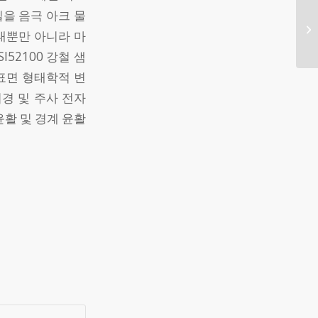
을 음극 아크 물
태뿐만 아니라 마
52100 강철 샘
표면 형태학적 변
경 및 주사 전자
윤활 및 경계 윤활