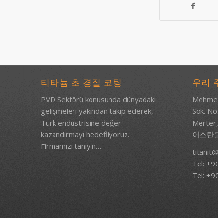
티타늄 초 경질 코팅
우리 
PVD Sektörü konusunda dünyadaki
Mehmet
gelişmeleri yakından takip ederek,
Sok. No
Türk endüstrisine değer
Merter,
kazandırmayı hedefliyoruz.
이스탄
Firmamızı tanıyın…
titanit@
Tel: +9
Tel: +9