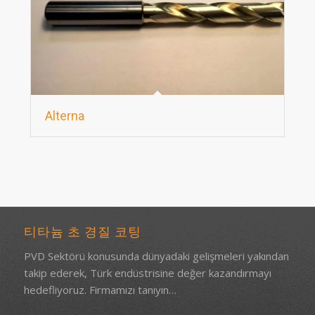
Alterna
티타늄 초 경질 코팅
PVD Sektörü konusunda dünyadaki gelişmeleri yakından
takip ederek, Türk endüstrisine değer kazandırmayı
hedefliyoruz.
Firmamızı tanıyın…